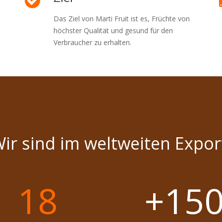
Das Ziel von Marti Fruit ist es, Früchte von
höchster Qualität und gesund für den
Verbraucher zu erhalten.
Wir sind im weltweiten Expor
18
+15