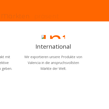
M
ä
r
k
t
e
n
p
r
ä
s
e
n
t
International
akt mit
Wir exportieren unsere Produkte von
ektive
Valencia in die anspruchsvollsten
u geben.
Märkte der Welt.