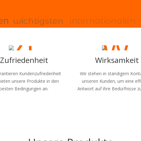
e
n
w
i
c
h
t
i
g
s
t
e
n
i
n
t
e
r
n
a
t
i
o
n
a
l
e
n
Zufriedenheit
Wirksamkeit
rantieren Kundenzufriedenheit
Wir stehen in ständigem Kont
ieten unsere Produkte in den
unseren Kunden, um eine eff
besten Bedingungen an.
Antwort auf ihre Bedürfnisse z