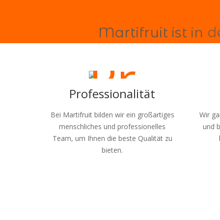
M
a
r
t
i
f
r
u
i
t
i
s
t
i
n
d
Professionalität
Bei Martifruit bilden wir ein großartiges
Wir ga
menschliches und professionelles
und b
Team, um Ihnen die beste Qualität zu
bieten.